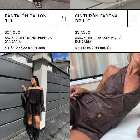
PANTALÓN BALLON
CINTURÓN CADENA
TUL
BRILLO
$64.000
$37.500
$57.600
con
TRANSFERENCIA
$33.750
con
TRANSFERENCIA
BANCARIA
BANCARIA
3
x
$21.333,33
sin interés
3
x
$12.500
sin interés