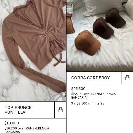
GORRA CORDEROY
$25.500
$22.950
con
TRANSFERENCIA
BANCARIA
3
x
$8.500
sin interés
TOP FRUNCE
PUNTILLA
$18.000
$16.200
con
TRANSFERENCIA
BANCARIA