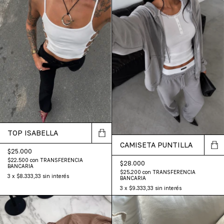
TOP ISABELLA
CAMISETA PUNTILLA
$25.000
$22.500
con
TRANSFERENCIA
$28.000
BANCARIA
$25.200
con
TRANSFERENCIA
3
x
$8.333,33
sin interés
BANCARIA
3
x
$9.333,33
sin interés