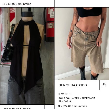
3
x
$6.000
sin interés
BERMUDA OXIDO
$72.000
$64.800
con
TRANSFERENCIA
BANCARIA
3
x
$24.000
sin interés