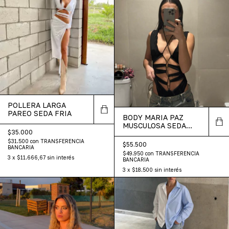
POLLERA LARGA
PAREO SEDA FRIA
BODY MARIA PAZ
MUSCULOSA SEDA
$35.000
FRIA
$31.500
con
TRANSFERENCIA
$55.500
BANCARIA
$49.950
con
TRANSFERENCIA
3
x
$11.666,67
sin interés
BANCARIA
3
x
$18.500
sin interés