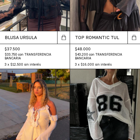
BLUSA URSULA
TOP ROMANTIC TUL
$37.500
$48.000
$33.750
con
TRANSFERENCIA
$43.200
con
TRANSFERENCIA
BANCARIA
BANCARIA
3
x
$12.500
sin interés
3
x
$16.000
sin interés