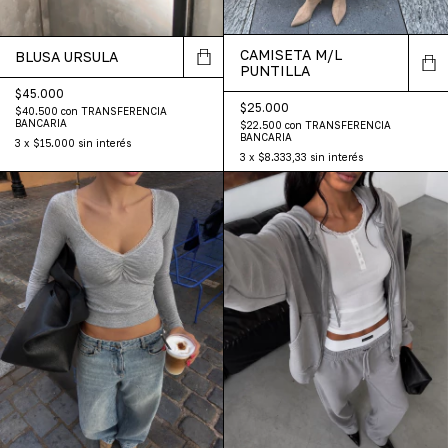
CAMISETA M/L
BLUSA URSULA
PUNTILLA
$45.000
$25.000
$40.500
con
TRANSFERENCIA
BANCARIA
$22.500
con
TRANSFERENCIA
BANCARIA
3
x
$15.000
sin interés
3
x
$8.333,33
sin interés