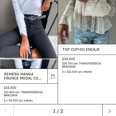
TOP CUPIDO ENCAJE
$33.000
$29.700
con
TRANSFERENCIA
BANCARIA
3
x
$11.000
sin interés
REMERA MANGA
FRUNCE MODAL CON
LYCRA
$15.000
$13.500
con
TRANSFERENCIA
BANCARIA
3
x
$5.000
sin interés
1
/
2