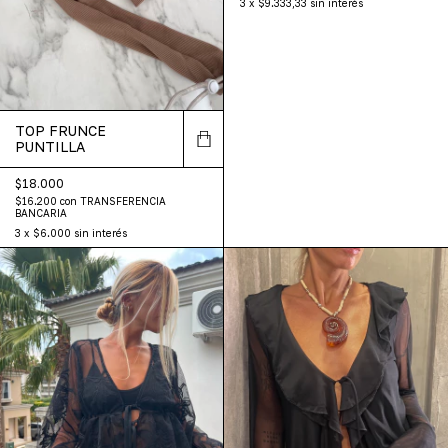
3
x
$9.333,33
sin interés
TOP FRUNCE
PUNTILLA
$18.000
$16.200
con
TRANSFERENCIA
BANCARIA
3
x
$6.000
sin interés