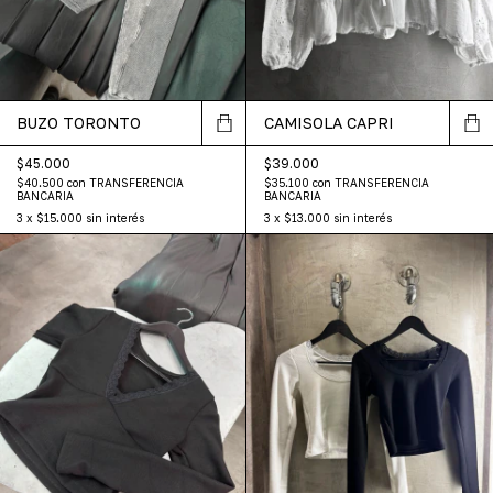
BUZO TORONTO
CAMISOLA CAPRI
$45.000
$39.000
$40.500
con
TRANSFERENCIA
$35.100
con
TRANSFERENCIA
BANCARIA
BANCARIA
3
x
$15.000
sin interés
3
x
$13.000
sin interés