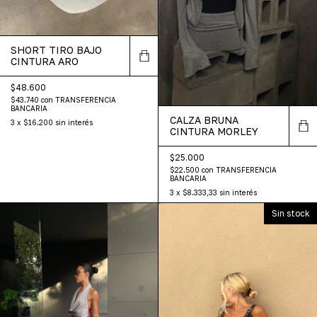
SHORT TIRO BAJO
CINTURA ARO
$48.600
$43.740
con
TRANSFERENCIA
BANCARIA
CALZA BRUNA
3
x
$16.200
sin interés
CINTURA MORLEY
$25.000
$22.500
con
TRANSFERENCIA
BANCARIA
3
x
$8.333,33
sin interés
Sin stock