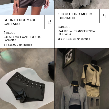
SHORT TIRO MEDIO
BORDADO
SHORT ENGOMADO
GASTADO
$49.000
$44.100
con
TRANSFERENCIA
$45.000
BANCARIA
$40.500
con
TRANSFERENCIA
3
x
$16.333,33
sin interés
BANCARIA
3
x
$15.000
sin interés