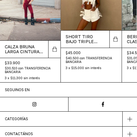
SHORT TIRO
BER
BAJO TRIPLE
CLAS
HEBILLA CUERO
SAS
CALZA BRUNA
LARGA CINTURA
$45.000
$34.
SEDA FRIA
$40.500
con
TRANSFERENCIA
$31.0
BANCARIA
BANCA
$33.900
3
x
$15.000
sin interés
3
x
$1
$30.510
con
TRANSFERENCIA
BANCARIA
3
x
$11.300
sin interés
SEGUINOS EN
CATEGORÍAS
CONTACTÁNOS