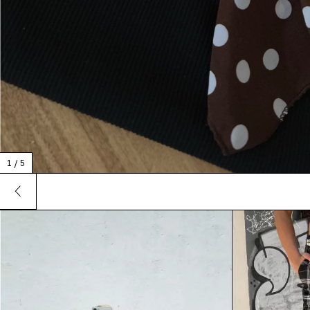
1
/
5