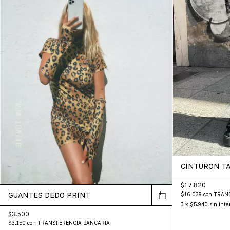
CINTURON T
$17.820
GUANTES DEDO PRINT
$16.038
con
TRAN
3
x
$5.940
sin inte
$3.500
$3.150
con
TRANSFERENCIA BANCARIA