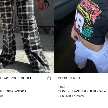
ACHAS ROCK DOBLE
CHOKER RED
$10.500
SFERENCIA BANCARIA
$9.450
con
TRANSFERENCIA BANCARIA
rés
3
x
$3.500
sin interés